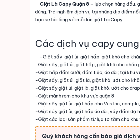
Giặt Là Capy Quận 8
– lựa chọn hàng đầu, g
dùng. Trải nghiệm dịch vụ tại những địa điểm nổ
bạn sẽ hài lòng với mỗi lần giặt tại Capy.
Các dịch vụ capy cung
-Giặt sấy, giặt ủi, giặt hấp, giặt khô cho kh
-Giặt sấy, giặt ủi, giặt hấp, giặt khô cho chăn
-Giặt hấp đầm cưới; đầm tiệc; áo dài; tại khu v
-Giặt sấy, giặt ủi, giặt là, giặt khô, ướt cho k
-Giặt sấy giặt ủi, giặt là, giặt khô, ướt cho dra
-Giặt mành rèm cho khu vực quận 8
-Giặt sấy giặt ủi, giặt hấp cho Veston, comple,
-Giặt sấy giặt ủi, giặt hấp áo dài, váy đầm dạ 
-Giặt các loại sản phầm từ lụa tơ tằm cho khu
Quý khách hàng cần báo giá dịch vụ