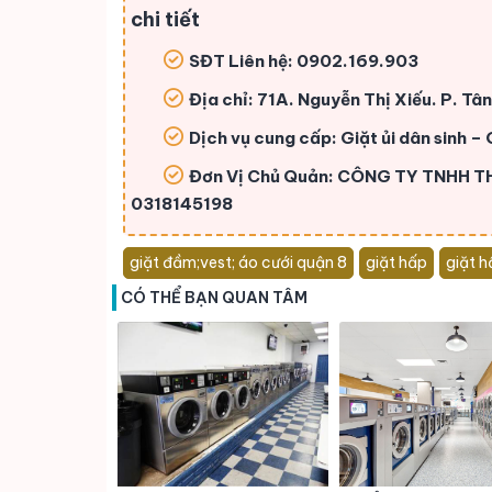
chi tiết
SĐT Liên hệ: 0902.169.903
Địa chỉ: 71A. Nguyễn Thị Xiếu. P. Tâ
Dịch vụ cung cấp: Giặt ủi dân sinh – 
Đơn Vị Chủ Quản: CÔNG TY TNHH 
0318145198
giặt đầm;vest; áo cưới quận 8
giặt hấp
giặt h
CÓ THỂ BẠN QUAN TÂM