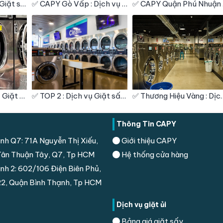
✅ Nổi Bật : Dịch vụ Giặt sấy – Giặt hấp – Giặt khô – Giặt Công Nghiệp – Vệ Sinh giày Quận Bình Thạnh
✅ CAPY Gò Vấp : Dịch vụ Giặt sấy – Giặt hấp – Giặt khô – Giặt Công Nghiệp – Vệ Sinh giày
✅ CAPY Quậ
✅ Tin Dùng : Dịch vụ Giặt sấy – Giặt hấp – Giặt khô – Giặt Công Nghiệp – Vệ Sinh giày Quận 9
✅ TOP 2 : Dịch vụ Giặt sấy – Giặt hấp – Giặt khô – Giặt Công Nghiệp – Vệ Sinh giày Quận 10
✅ Thương Hiệu Vàng : Dịch vụ Giặt sấy – Giặt hấ
Thông Tin CAPY
nh Q7: 71A Nguyễn Thị Xiếu,
Giới thiệu CAPY
ân Thuận Tây, Q7, Tp HCM
Hệ thống cửa hàng
nh 2: 602/106 Điện Biên Phủ,
2, Quận Bình Thạnh, Tp HCM
Dịch vụ giặt ủi
Bảng giá giặt sấy