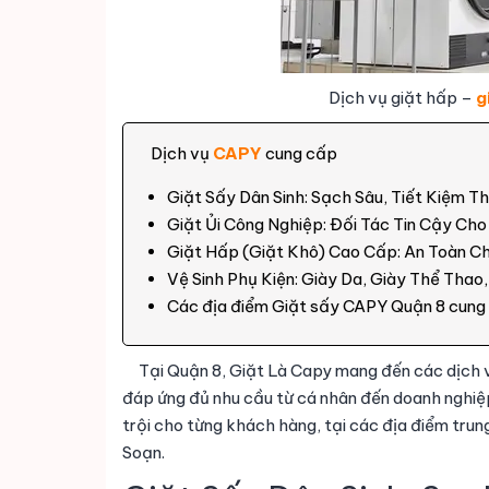
Dịch vụ giặt hấp –
g
Dịch vụ
CAPY
cung cấp
Giặt Sấy Dân Sinh: Sạch Sâu, Tiết Kiệm Th
Giặt Ủi Công Nghiệp: Đối Tác Tin Cậy Ch
Giặt Hấp (Giặt Khô) Cao Cấp: An Toàn C
Vệ Sinh Phụ Kiện: Giày Da, Giày Thể Thao
Các địa điểm Giặt sấy CAPY Quận 8 cung
Tại Quận 8, Giặt Là Capy mang đến các dịch 
đáp ứng đủ nhu cầu từ cá nhân đến doanh nghiệp
trội cho từng khách hàng, tại các địa điểm tr
Soạn.