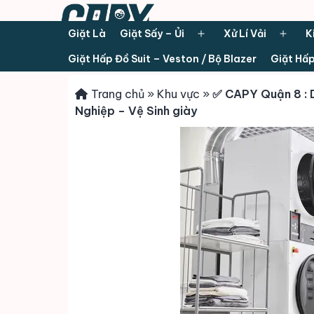
Giặt Là
Giặt Sấy – Ủi
Xử Lí Vải
K
Open
Ope
Giặt Hấp Đồ Suit – Veston / Bộ Blazer
Giặt Hấp
menu
men
Trang chủ
»
Khu vực
»
✅ CAPY Quận 8 : D
Nghiệp – Vệ Sinh giày