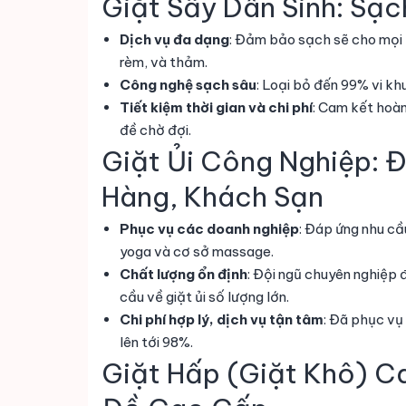
Giặt Sấy Dân Sinh: Sạc
Dịch vụ đa dạng
: Đảm bảo sạch sẽ cho mọi l
rèm, và thảm.
Công nghệ sạch sâu
: Loại bỏ đến 99% vi kh
Tiết kiệm thời gian và chi phí
: Cam kết hoàn
đề chờ đợi.
Giặt Ủi Công Nghiệp: 
Hàng, Khách Sạn
Phục vụ các doanh nghiệp
: Đáp ứng nhu cầ
yoga và cơ sở massage.
Chất lượng ổn định
: Đội ngũ chuyên nghiệp
cầu về giặt ủi số lượng lớn.
Chi phí hợp lý, dịch vụ tận tâm
: Đã phục vụ
lên tới 98%.
Giặt Hấp (Giặt Khô) C