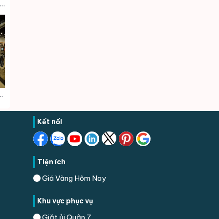
n Phú Nhuận : Dịch vụ Giặt sấy – Giặt hấp – Giặt khô – Giặt Công Nghiệp – Vệ Sinh giày
p – Giặt khô – Giặt Công Nghiệp – Vệ Sinh giày Quận 3
Kết nối
Tiện ích
Giá Vàng Hôm Nay
Khu vực phục vụ
Giặt ủi Quận 7