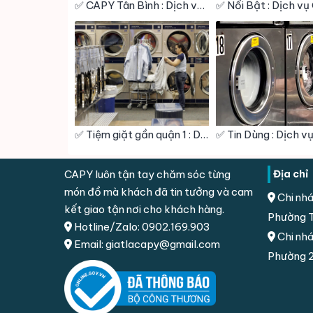
✅ CAPY Tân Bình : Dịch vụ Giặt sấy – Giặt hấp – Giặt khô – Giặt Công Nghiệp – Vệ Sinh giày
✅ Tiệm giặt gần quận 1 : Dịch vụ Giặt sấy – Giặt hấp – Giặt khô – Giặt Công Nghiệp – Vệ Sinh giày
CAPY luôn tận tay chăm sóc từng
Địa chỉ
món đồ mà khách đã tin tưởng và cam
Chi nhá
kết giao tận nơi cho khách hàng.
Phường T
Hotline/Zalo: 0902.169.903
Chi nhá
Email: giatlacapy@gmail.com
Phường 2