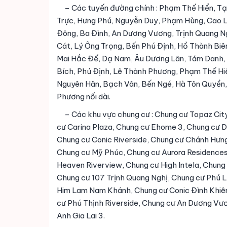
– Các tuyến đường chính : Phạm Thế Hiển, Tạ
Trực, Hưng Phú, Nguyễn Duy, Phạm Hùng, Cao L
Đông, Ba Đình, An Dương Vương, Trịnh Quang Ng
Cát, Lý Ông Trọng, Bến Phú Định, Hồ Thành Biê
Mai Hắc Đế, Dạ Nam, Âu Dương Lân, Tám Danh, D
Bích, Phú Định, Lê Thành Phương, Phạm Thế Hiển
Nguyên Hãn, Bạch Vân, Bến Ngé, Hà Tôn Quyền, 
Phương nối dài.
– Các khu vực chung cư : Chung cư Topaz Cit
cư Carina Plaza, Chung cư Ehome 3, Chung cư D
Chung cư Conic Riverside, Chung cư Chánh Hưn
Chung cư Mỹ Phúc, Chung cư Aurora Residences,
Heaven Riverview, Chung cư High Intela, Chung
Chung cư 107 Trịnh Quang Nghị, Chung cư Phú L
Him Lam Nam Khánh, Chung cư Conic Đình Khiê
cư Phú Thịnh Riverside, Chung cư An Dương Vư
Anh Gia Lai 3.