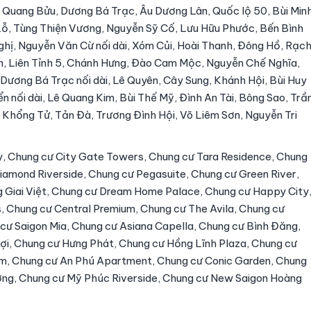
 Quang Bửu, Dương Bá Trạc, Âu Dương Lân, Quốc lộ 50, Bùi Min
ỗ, Tùng Thiện Vương, Nguyễn Sỹ Cố, Lưu Hữu Phước, Bến Bình
hị, Nguyễn Văn Cừ nối dài, Xóm Củi, Hoài Thanh, Đông Hồ, Rạc
n, Liên Tỉnh 5, Chánh Hưng, Đào Cam Mộc, Nguyễn Chế Nghĩa,
ương Bá Trạc nối dài, Lê Quyên, Cây Sung, Khánh Hội, Bùi Huy
 nối dài, Lê Quang Kim, Bùi Thế Mỹ, Đình An Tài, Bông Sao, Trầ
Khổng Tử, Tản Đà, Trương Đình Hội, Võ Liêm Sơn, Nguyễn Tri
y, Chung cư City Gate Towers, Chung cư Tara Residence, Chung
iamond Riverside, Chung cư Pegasuite, Chung cư Green River,
g Giai Việt, Chung cư Dream Home Palace, Chung cư Happy City
 Chung cư Central Premium, Chung cư The Avila, Chung cư
 cư Saigon Mia, Chung cư Asiana Capella, Chung cư Bình Đăng,
ợi, Chung cư Hưng Phát, Chung cư Hồng Lĩnh Plaza, Chung cư
m, Chung cư An Phú Apartment, Chung cư Conic Garden, Chung
ơng, Chung cư Mỹ Phúc Riverside, Chung cư New Saigon Hoàng