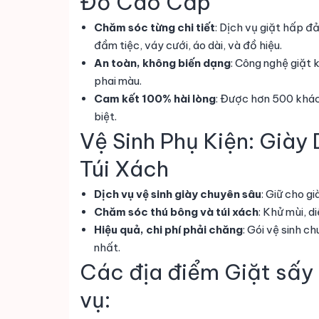
Đồ Cao Cấp
Chăm sóc từng chi tiết
: Dịch vụ giặt hấp 
đầm tiệc, váy cưới, áo dài, và đồ hiệu.
An toàn, không biến dạng
: Công nghệ giặt 
phai màu.
Cam kết 100% hài lòng
: Được hơn 500 khác
biệt.
Vệ Sinh Phụ Kiện: Giày
Túi Xách
Dịch vụ vệ sinh giày chuyên sâu
: Giữ cho g
Chăm sóc thú bông và túi xách
: Khử mùi, d
Hiệu quả, chi phí phải chăng
: Gói vệ sinh c
nhất.
Các địa điểm Giặt sấy
vụ: