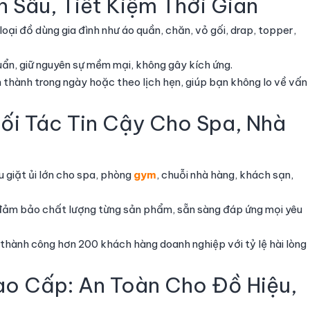
h Sâu, Tiết Kiệm Thời Gian
oại đồ dùng gia đình như áo quần, chăn, vỏ gối, drap, topper,
uẩn, giữ nguyên sự mềm mại, không gây kích ứng.
 thành trong ngày hoặc theo lịch hẹn, giúp bạn không lo về vấn
Đối Tác Tin Cậy Cho Spa, Nhà
u giặt ủi lớn cho spa, phòng
gym
, chuỗi nhà hàng, khách sạn,
 đảm bảo chất lượng từng sản phẩm, sẵn sàng đáp ứng mọi yêu
 thành công hơn 200 khách hàng doanh nghiệp với tỷ lệ hài lòng
ao Cấp: An Toàn Cho Đồ Hiệu,