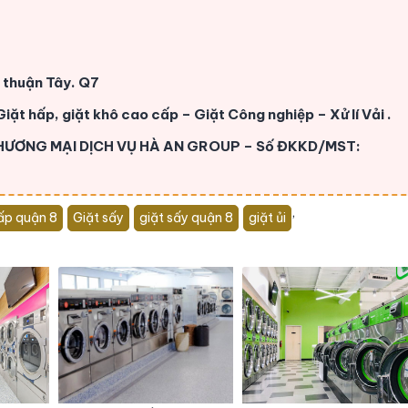
n thuận Tây. Q7
Giặt hấp, giặt khô cao cấp – Giặt Công nghiệp – Xử lí Vải .
THƯƠNG MẠI DỊCH VỤ HÀ AN GROUP – Số ĐKKD/MST:
,
ấp quận 8
Giặt sấy
giặt sấy quận 8
giặt ủi