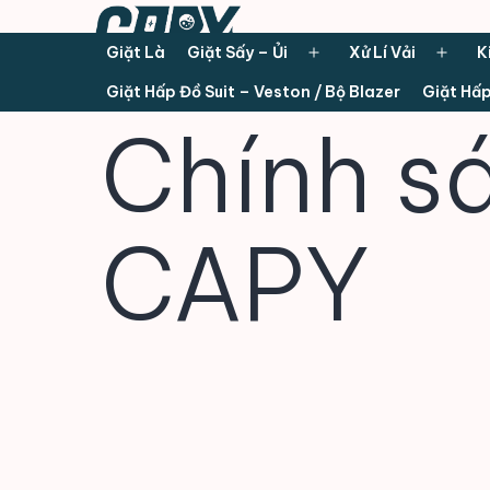
Giặt Là
Giặt Sấy – Ủi
Xử Lí Vải
K
Open
Ope
Giặt Hấp Đồ Suit – Veston / Bộ Blazer
Giặt Hấp
menu
men
Chính s
CAPY