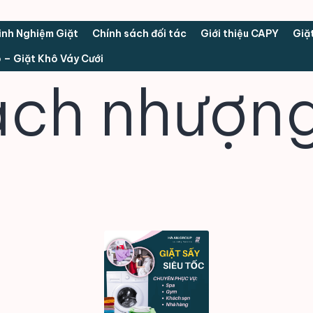
inh Nghiệm Giặt
Chính sách đối tác
Giới thiệu CAPY
Giặ
n
 – Giặt Khô Váy Cưới
u
ách nhượn