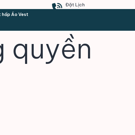
Đặt Lịch
0902.169.903
t hấp Áo Vest
g quyền