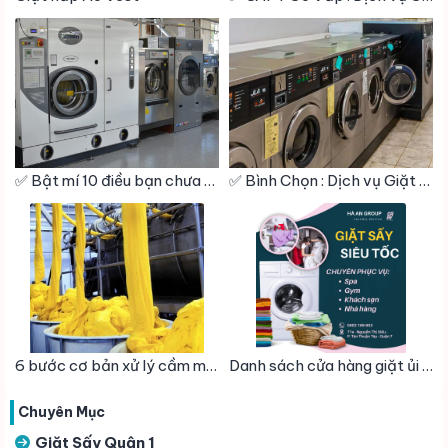
✅ Bật mí 10 điều bạn chưa biết về quy trình Giặt hấp (Giặt Khô) – Giặt Là CAPY
✅ Bình Chọn : Dịch vụ Giặt sấy – Giặt hấp – Giặt khô – Giặt Công Nghiệp – Vệ Sinh giày Quận 11
6 bước cơ bản xử lý cầm màu vải – Giặt Là CAPY
Danh sách cửa hàng giặt ủi gần đây nhất – Giặt Là CAPY
Chuyên Mục
Giặt Sấy Quận 1