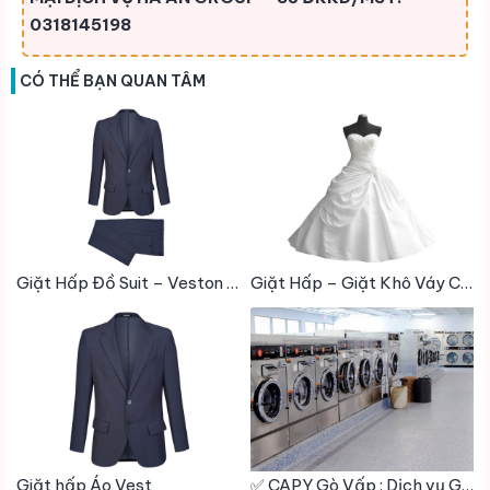
0318145198
CÓ THỂ BẠN QUAN TÂM
Giặt Hấp Đồ Suit – Veston / Bộ Blazer
Giặt Hấp – Giặt Khô Váy Cưới
Giặt hấp Áo Vest
✅ CAPY Gò Vấp : Dịch vụ Giặt sấy – Giặt hấp – Giặt khô – Giặt Công Nghiệp – Vệ Sinh giày