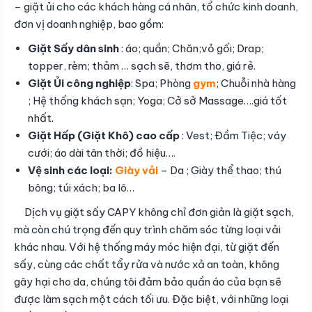
– giặt ủi cho các khách hàng cá nhân, tổ chức kinh doanh,
đơn vị doanh nghiệp, bao gồm:
Giặt Sấy dân sinh
: áo; quần; Chăn;vỏ gối; Drap;
topper, rèm; thảm … sạch sẽ, thơm tho, giá rẻ.
Giặt Ủi công nghiệp
: Spa; Phòng
gym
; Chuỗi nhà hàng
; Hệ thống khách sạn; Yoga; Cở sở Massage….giá tốt
nhất.
Giặt Hấp (Giặt Khô) cao cấp
: Vest; Đầm Tiệc; váy
cưới; áo dài tân thời; đồ hiệu….
Vệ sinh các loại:
Giày
vải
– Da ; Giày thể thao; thú
bông; túi xách; ba lô…
Dịch vụ giặt sấy CAPY không chỉ đơn giản là giặt sạch,
mà còn chú trọng đến quy trình chăm sóc từng loại vải
khác nhau. Với hệ thống máy móc hiện đại, từ giặt đến
sấy, cùng các chất tẩy rửa và nước xả an toàn, không
gây hại cho da, chúng tôi đảm bảo quần áo của bạn sẽ
được làm sạch một cách tối ưu. Đặc biệt, với những loại