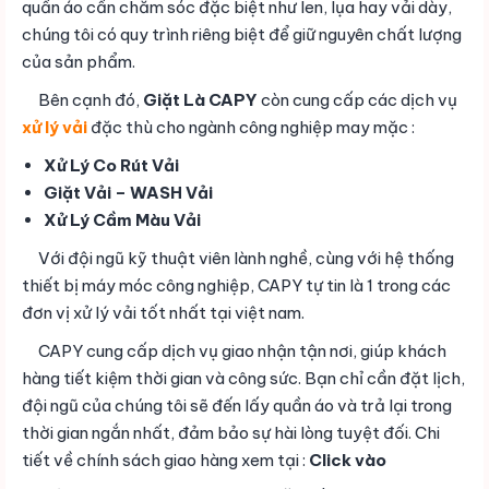
quần áo cần chăm sóc đặc biệt như len, lụa hay vải dày,
chúng tôi có quy trình riêng biệt để giữ nguyên chất lượng
của sản phẩm.
Bên cạnh đó,
Giặt Là CAPY
còn cung cấp các dịch vụ
xử lý vải
đặc thù cho ngành công nghiệp may mặc :
Xử Lý Co Rút Vải
Giặt Vải – WASH Vải
Xử Lý Cầm Màu Vải
Với đội ngũ kỹ thuật viên lành nghề, cùng với hệ thống
thiết bị máy móc công nghiệp, CAPY tự tin là 1 trong các
đơn vị xử lý vải tốt nhất tại việt nam.
CAPY cung cấp dịch vụ giao nhận tận nơi, giúp khách
hàng tiết kiệm thời gian và công sức. Bạn chỉ cần đặt lịch,
đội ngũ của chúng tôi sẽ đến lấy quần áo và trả lại trong
thời gian ngắn nhất, đảm bảo sự hài lòng tuyệt đối. Chi
tiết về chính sách giao hàng xem tại :
Click vào