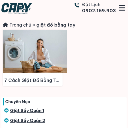
Đặt Lịch
0902.169.903
Trang chủ
»
giặt đồ bằng tay
7 Cách Giặt Đồ Bằng Tay Hiệu Quả: Những Mẹo Ít Ai Biết Để Quần Áo Luôn Mới
Chuyên Mục
Giặt Sấy Quận 1
Giặt Sấy Quận 2