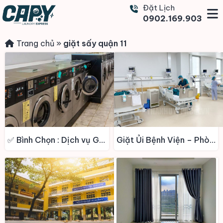
Đặt Lịch
0902.169.903
Trang chủ
»
giặt sấy quận 11
✅ Bình Chọn : Dịch vụ Giặt sấy – Giặt hấp – Giặt khô – Giặt Công Nghiệp – Vệ Sinh giày Quận 11
Giặt Ủi Bệnh Viện – Phòng Khám