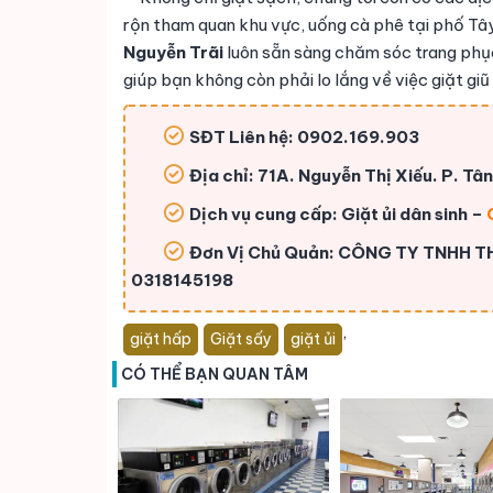
rộn tham quan khu vực, uống cà phê tại phố Tâ
Nguyễn Trãi
luôn sẵn sàng chăm sóc trang phục 
giúp bạn không còn phải lo lắng về việc giặt gi
SĐT Liên hệ: 0902.169.903
Địa chỉ: 71A. Nguyễn Thị Xiếu. P. Tâ
Dịch vụ cung cấp: Giặt ủi dân sinh –
Đơn Vị Chủ Quản: CÔNG TY TNHH 
0318145198
,
giặt hấp
Giặt sấy
giặt ủi
CÓ THỂ BẠN QUAN TÂM