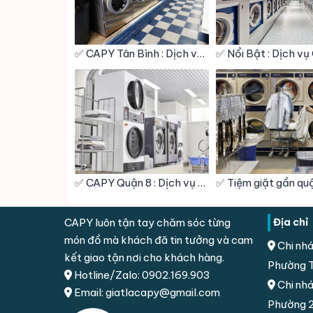
✅ CAPY Tân Bình : Dịch vụ Giặt sấy – Giặt hấp – Giặt khô – Giặt Công Nghiệp – Vệ Sinh giày
✅ CAPY Quận 8 : Dịch vụ Giặt sấy – Giặt hấp – Giặt khô – Giặt Công Nghiệp – Vệ Sinh giày
CAPY luôn tận tay chăm sóc từng
Địa chỉ
món đồ mà khách đã tin tưởng và cam
Chi nhá
kết giao tận nơi cho khách hàng.
Phường T
Hotline/Zalo: 0902.169.903
Chi nhá
Email: giatlacapy@gmail.com
Phường 2