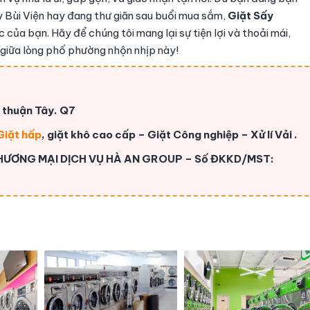
y Bùi Viện hay đang thư giãn sau buổi mua sắm,
Giặt Sấy
của bạn. Hãy để chúng tôi mang lại sự tiện lợi và thoải mái,
ũ giữa lòng phố phường nhộn nhịp này!
n thuận Tây. Q7
Giặt hấp
, giặt khô cao cấp – Giặt Công nghiệp – Xử lí Vải .
THƯƠNG MẠI DỊCH VỤ HÀ AN GROUP – Số ĐKKD/MST: