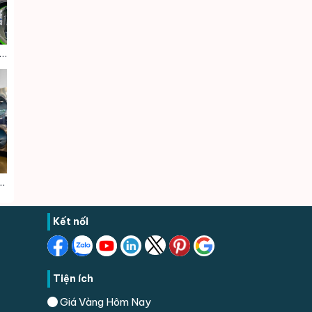
n Phú Nhuận : Dịch vụ Giặt sấy – Giặt hấp – Giặt khô – Giặt Công Nghiệp – Vệ Sinh giày
hấp – Giặt khô – Giặt Công Nghiệp – Vệ Sinh giày Quận 10
Kết nối
Tiện ích
Giá Vàng Hôm Nay