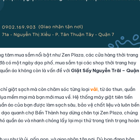
ng tâm mua sắm nổi bật như Zen Plaza, các cửa hàng thời trang
 đã có một ngày dạo phố, mua sắm tại các shop thời trang hay
quần áo không còn là vấn đề với
Giặt Sấy Nguyễn Trãi – Quận
g chỉ giặt sạch mà còn chăm sóc từng loại
vải
, từ áo thun, quần
 lụa mềm mại mà bạn mới mua về. Hệ thống máy giặt tiên tiến
ần áo của bạn được làm sạch sâu, bảo vệ chất liệu và luôn bền
i dạo quanh chợ Bến Thành hay dừng chân tại Zen Plaza, chúng
hó quần áo và nhanh chóng lấy lại mọi thứ trong tình trạng hoàn
h vụ như là ủi, gấp gọn, và giao nhận tận nơi. Dù bạn đang bận