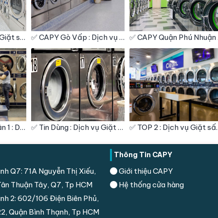
✅ Nổi Bật : Dịch vụ Giặt sấy – Giặt hấp – Giặt khô – Giặt Công Nghiệp – Vệ Sinh giày Quận Bình Thạnh
✅ CAPY Gò Vấp : Dịch vụ Giặt sấy – Giặt hấp – Giặt khô – Giặt Công Nghiệp – Vệ Sinh giày
✅ CAPY Quậ
✅ Tiệm giặt gần quận 1 : Dịch vụ Giặt sấy – Giặt hấp – Giặt khô – Giặt Công Nghiệp – Vệ Sinh giày
✅ Tin Dùng : Dịch vụ Giặt sấy – Giặt hấp – Giặt khô – Giặt Công Nghiệp – Vệ Sinh giày Quận 9
✅ TOP 2 : Dịch vụ Giặt sấy – Giặt 
Thông Tin CAPY
nh Q7: 71A Nguyễn Thị Xiếu,
Giới thiệu CAPY
ân Thuận Tây, Q7, Tp HCM
Hệ thống cửa hàng
nh 2: 602/106 Điện Biên Phủ,
2, Quận Bình Thạnh, Tp HCM