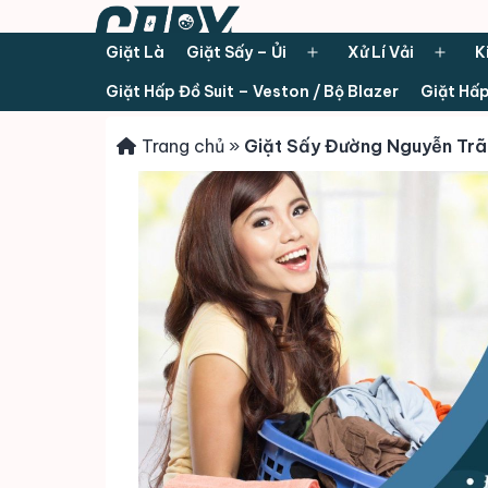
Giặt Là
Giặt Sấy – Ủi
Xử Lí Vải
K
Open
Ope
Giặt Hấp Đồ Suit – Veston / Bộ Blazer
Giặt Hấp
menu
men
Trang chủ
»
Giặt Sấy Đường Nguyễn Trã