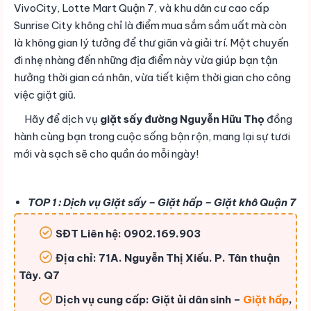
VivoCity, Lotte Mart Quận 7, và khu dân cư cao cấp
Sunrise City không chỉ là điểm mua sắm sầm uất mà còn
là không gian lý tưởng để thư giãn và giải trí. Một chuyến
đi nhẹ nhàng đến những địa điểm này vừa giúp bạn tận
hưởng thời gian cá nhân, vừa tiết kiệm thời gian cho công
việc giặt giũ.
Hãy để dịch vụ
giặt sấy đường Nguyễn Hữu Thọ
đồng
hành cùng bạn trong cuộc sống bận rộn, mang lại sự tươi
mới và sạch sẽ cho quần áo mỗi ngày!
TOP 1 : Dịch vụ Giặt sấy – Giặt hấp – Giặt khô Quận 7
SĐT Liên hệ: 0902.169.903
Địa chỉ: 71A. Nguyễn Thị Xiếu. P. Tân thuận
Tây. Q7
Dịch vụ cung cấp: Giặt ủi dân sinh –
Giặt hấp
,