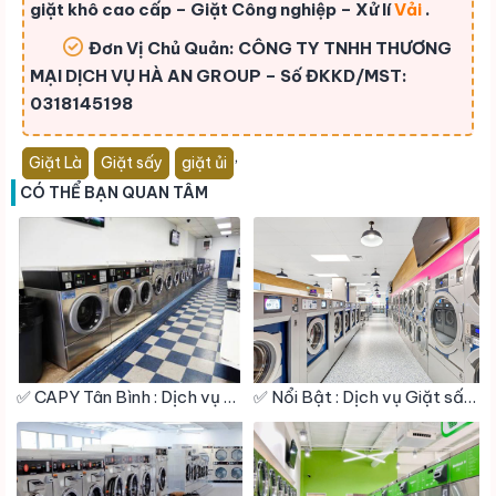
giặt khô cao cấp – Giặt Công nghiệp – Xử lí
Vải
.
Đơn Vị Chủ Quản: CÔNG TY TNHH THƯƠNG
MẠI DỊCH VỤ HÀ AN GROUP – Số ĐKKD/MST:
0318145198
,
Giặt Là
Giặt sấy
giặt ủi
CÓ THỂ BẠN QUAN TÂM
✅ CAPY Tân Bình : Dịch vụ Giặt sấy – Giặt hấp – Giặt khô – Giặt Công Nghiệp – Vệ Sinh giày
✅ Nổi Bật : Dịch vụ Giặt sấy – Giặt hấp – Giặt khô – Giặt Công Nghiệp – Vệ Sinh giày Quận Bình Thạnh